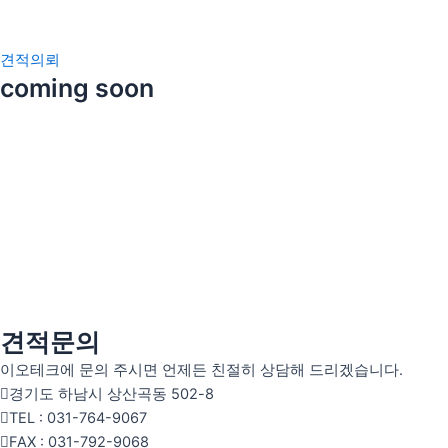
콘
텐
츠
견적의뢰
인사말
coming soon
로
오시는 길
건
너
스텐 제품
뛰
탄소강 제품
기
빠우 제품
가공 제품
금형 제품
견적문의
이오테크에 문의 주시면 언제든 친절히 상담해 드리겠습니다.
경기도 하남시 상산곡동 502-8
TEL : 031-764-9067
FAX : 031-792-9068