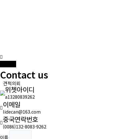
콘
텐
츠
로
건
너
뛰
인사말
기
오시는 길
견적의뢰
Contact us
스텐 제품
탄소강 제품
견적의뢰
위쳇아이디
빠우 제품
a13280839262
가공 제품
이메일
금형 제품
lidecan@163.com
중국연락번호
(0086)132-8083-9262
이름